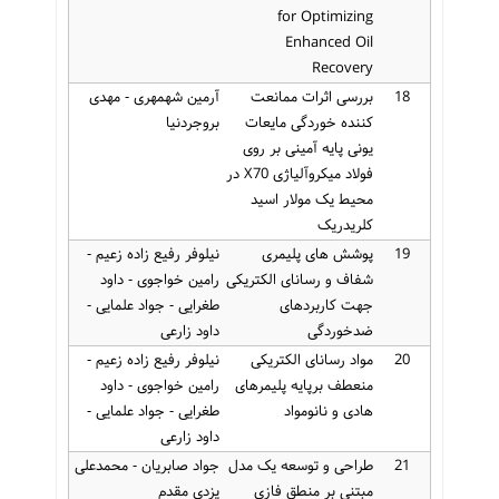
for Optimizing
Enhanced Oil
Recovery
18
بررسی اثرات ممانعت
آرمین شهمهری - مهدی
کننده خوردگی مایعات
بروجردنیا
یونی پایه آمینی بر روی
فولاد میکروآلیاژی X70 در
محیط یک مولار اسید
کلریدریک
19
پوشش های پلیمری
نیلوفر رفیع زاده زعیم -
شفاف و رسانای الکتریکی
رامین خواجوی - داود
جهت کاربردهای
طغرایی - جواد علمایی -
ضدخوردگی
داود زارعی
20
مواد رسانای الکتریکی
نیلوفر رفیع زاده زعیم -
منعطف برپایه پلیمرهای
رامین خواجوی - داود
هادی و نانومواد
طغرایی - جواد علمایی -
داود زارعی
21
طراحی و توسعه یک مدل
جواد صابریان - محمدعلی
مبتنی بر منطق فازی
یزدی مقدم