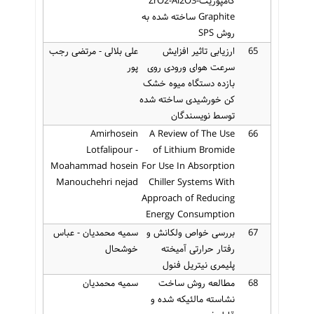
کامپوزیتZrO2-Al2O3-
Graphite ساخته شده به
روش SPS
65
ارزیابی تاثیر افزایش
علی بلالی - مرتضی رجب
سرعت هوای ورودی روی
پور
بازده دستگاه میوه خشک
کن خورشیدی ساخته شده
توسط نویسندگان
Amirhosein
A Review of The Use
66
Lotfalipour -
of Lithium Bromide
Moahammad hosein
For Use In Absorption
Manouchehri nejad
Chiller Systems With
Approach of Reducing
Energy Consumption
67
بررسی خواص ولکانش و
سمیه محمدیان - عباس
رفتار حرارتی آمیخته
خوشحال
پلیمری نیتریل فنول
68
مطالعه روش ساخت
سمیه محمدیان
نشاسته مالئیکه شده و