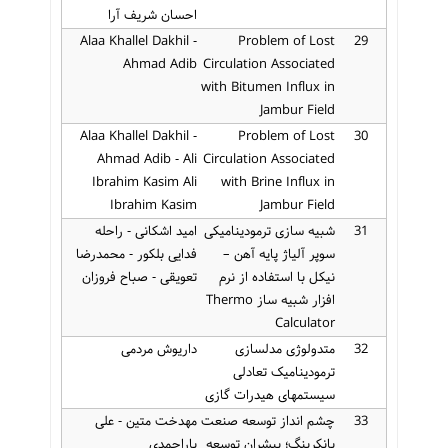
احسان شریف آرا
Alaa Khallel Dakhil -
Problem of Lost
29
Ahmad Adib
Circulation Associated
with Bitumen Influx in
Jambur Field
Alaa Khallel Dakhil -
Problem of Lost
30
Ahmad Adib - Ali
Circulation Associated
Ibrahim Kasim Ali
with Brine Influx in
Ibrahim Kasim
Jambur Field
31
شبیه سازی ترمودینامیکی
امید اشکانی - راحله
سوپر آلیاژ پایه آهن –
فدایی بلکور - محمدرضا
نیکل با استفاده از نرم
تعویقی - صباح فروزان
افزار شبیه ساز Thermo
Calculator
32
متدولوژی مدلسازی
داریوش مردمی
ترمودینامیک تعادلی
سیستمهای هیدرات گازی
33
چشم انداز توسعه صنعت
مهدخت متین - علی
بانکرینگ؛ پیشران توسعه
یاراحمدی