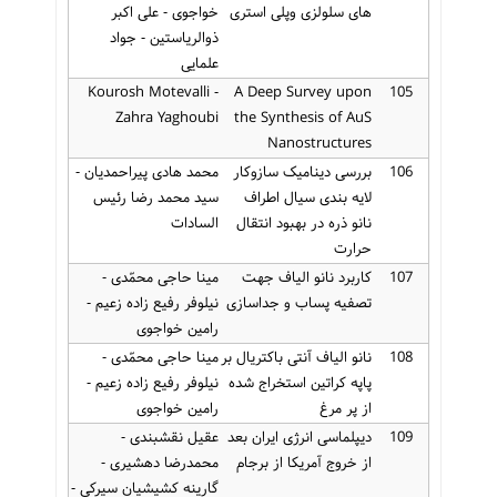
های سلولزی وپلی استری
خواجوی - علی اکبر
ذوالریاستین - جواد
علمایی
Kourosh Motevalli -
A Deep Survey upon
105
Zahra Yaghoubi
the Synthesis of AuS
Nanostructures
106
بررسی دینامیک سازوکار
محمد هادی پیراحمدیان -
لایه بندی سیال اطراف
سید محمد رضا رئیس
نانو ذره در بهبود انتقال
السادات
حرارت
107
کاربرد نانو الیاف جهت
مینا حاجی محمّدی -
تصفیه پساب و جداسازی
نیلوفر رفیع زاده زعیم -
رامین خواجوی
108
نانو الیاف آنتی باکتریال بر
مینا حاجی محمّدی -
پاپه کراتین استخراج شده
نیلوفر رفیع زاده زعیم -
از پر مرغ
رامین خواجوی
109
دیپلماسی انرژی ایران بعد
عقیل نقشبندی -
از خروج آمریکا از برجام
محمدرضا دهشیری -
گارینه کشیشیان سیرکی -