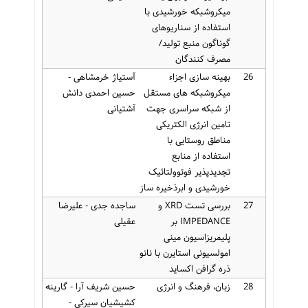
میکروشبکه خورشیدی با
استفاده از سناریوهای
گوناگون منبع تولید/
مصرف کنندگان
26
بهینه سازی اجزاء
آستیاژ خرمشاهی -
میکروشبکه های مستقل
حسین احمدی دانش
از شبکه سراسری جهت
آشتیانی
تامین انرژی الکتریکی
مناطق روستایی با
استفاده از منابع
تجدیدپذیر فوتوولتائیک
خورشیدی و ابرذخیره ساز
27
بررسی تست XRD و
ساجده جدی - علیرضا
IMPEDANCE بر
عقیلی
پلیمریزاسیون مینی
امولسیونی استایرن با نانو
ذره گرافن اکساید
28
زبان، فرهنگ و انرژی
حسین شریف آرا - گارینه
کشیشیان سیرکی -