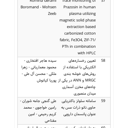
Romina Gerami
Trace monitoring of
57
Boromand - Mohsen
Prazosin in human
Zeeb
plasma utilizing
magnetic solid phase
extraction based
carbonized cotton
fabric, Fe3O4, ZIF-71/
PTh in combination
with HPLC
58
تعیین رخساره‌های
سیده هاجر افتخاری -
الکتریکی با استفاده از
محمود معماریانی - زهرا
روش‌های خوشه بندی
ملکی - محسن آل علی -
MRGC و ANN در یکی از
پوریا کیانوش
چاه‌های مخزن آسماری
میدان منصوری
59
سامانه سلولز باکتریایی
علی گنجی جامه شوران -
حاوی نانو ذرات مس به
رامین خواجوی - محمد
عنوان پانسمان دارویی
کریم رحیمی - امین
مفتاحی
60
به دام اندازی کربن از
معصومه جمال لیوانی -