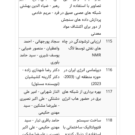
تصاویر با استفاده از
رهبر - ضیاء الدین بهشتی
شبکه های عصبی عمیق در
فرد - مریم خادمی
پردازش داده های سنجش
از دور برای اکتشاف مواد
معدنی
115
ارزیابی ترشوندگی در چاه
سجاد پورجهانی - احمد
های نفتی توسط لاگ
واعظیان - منصور ضیایی -
NMR
یوسف شیری - سید حامد
بلوری
116
دیپلماسی انرژی ایران در
دکتر رضا شهنازی زاده -
حوزه منطقه ای: (2003-
دکتر گارینه کشیشیان
2023)
(نویسنده مسئول)
117
بهره برداری از شبکه های
الناز شهرابی - امیر علی
برق در حضور هاب انرژی
دشتکی - علی اکبر نصیری
- علیرضا مشکین - سید
مهدی حکیمی
118
ساخت سیستم
حامد باقری تبار - سید
فتوولتائیک ساختمانی با
مهدی حکیمی - علی اکبر
استفاده از دنبال کننده
نصیری - علیرضا مشکین