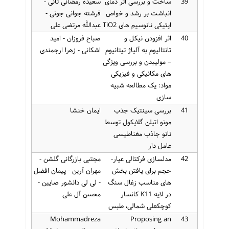
39
ساخت و بررسی اثر دمای
سعیده رمضانی ثانی -
انباشت بر رشد و خواص
فرشته جوانی جونی -
اپتیکی نانوسیم های TiO2
عبدالله مرتضی علی
40
اثر افزودن نیکل و
صباح فروزان - امید
تانتالیوم به آلیاژ تیتانیوم
اشکانی - زهرا ارجمندی
– مولیبدن و بررسی ویژگی
های مکانیکی و فیزیکی
مواد: یک مطالعه شبیه
سازی
41
بررسی سینتیک جذب
ایمان خنشا
مونو اتیلن گلایکول توسط
نانو جاذب مغناطیسی
عامل دار
42
مدلسازی فرکتالی عیار-
مجتبی بازرگانی گلشن -
حجم برای یافتن بخش
مهران آرین - پیمان افضل
های مناسب زغال سنگ
- لی لی دانشور صایین -
در لایه K11 کانسار
محسن آل علی
کوچکعلی شمالی، طبس
Mohammadreza
Proposing an
43