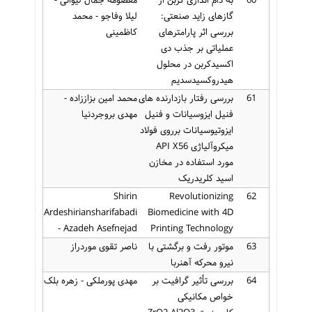
گازهای زاید صنعتی:
لیلا وفاجو - محمد
بررسی اثر پارامترهای
کاظمینی
عملیاتی بر جذب دی
اکسیدکربن در محلول
هیدروکسیدسدیم
61
بررسی رفتار بازدارنده های
محمد امین بزاززاده -
فنیل ایزوسیانات و فنیل
مهدی بروجردنیا
ایزوتیوسیانات برروی فولاد
میکروآلیاژی API X56
مورد استفاده در مخازن
اسید کلریدریک
Shirin
Revolutionizing
62
Ardeshiriansharifabadi
Biomedicine with 4D
- Azadeh Asefnejad
Printing Technology
63
موتور رفت و برگشتی با
ناصر تقوی موردراز
نیرو محرکه آهنربا
64
بررسی تأثیر گرافیت بر
مهدی پورملکی - زهره بلک
خواص مکانیکی