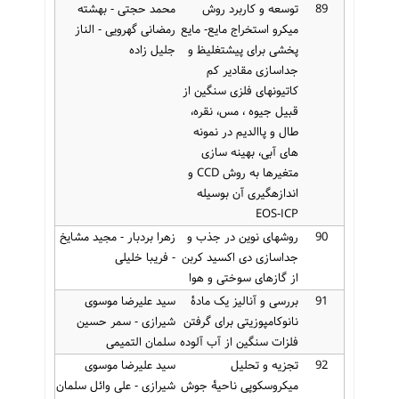
89
توسعه و کاربرد روش
محمد حجتی - بهشته
میکرو استخراج مایع- مایع
رمضانی گهرویی - الناز
پخشی برای پیشتغلیظ و
جلیل زاده
جداسازی مقادیر کم
کاتیونهای فلزی سنگین از
قبیل جیوه ، مس، نقره،
طال و پاالدیم در نمونه
های آبی، بهینه سازی
متغیرها به روش CCD و
اندازهگیری آن بوسیله
EOS-ICP
90
روشهای نوین در جذب و
زهرا بردبار - مجید مشایخ
جداسازی دی اکسید کربن
- فریبا خلیلی
از گازهای سوختی و هوا
91
بررسی و آنالیز یک مادۀ
سید علیرضا موسوی
نانوکامپوزیتی برای گرفتن
شیرازی - سمر حسین
فلزات سنگین از آب آلوده
سلمان التمیمی
92
تجزیه و تحلیل
سید علیرضا موسوی
میکروسکوپی ناحیۀ جوش
شیرازی - علی وائل سلمان