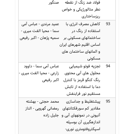
فولاد ضد زنگ از نقطه
صنگور
نظر متالورژیکی و خواص
ریزساختاری
93
کاهش مصرف انرژی با
عمید مرندی - عباس آمی
استفاده از رنگ در
سما - محیا الفت میری -
ساختمانهای مسکونی بر
سمیه پژهان - اکبر رفیعی
اساس اقلیم شهرهای ایران
و المانهای ساختمان های
مسکونی
94
تجزیه فوتو شیمیایی
عباس آمی سما - داوود
محلول های آبی محتوی
زارعی - محیا الفت میری -
رنگ کنگو قرمز با کنترل
اکبر رفیعی
دما با استفاده از تابش
مستقیم نور فرابنفش
95
پیشتغلیظ و جداسازی
محمد حجتی - بهشته
مقادیر کم سورفکتانتهای
رمضانی گهرویی - الناز
آنیونی در نمونههای آبی و
جلیل زاده
اندازهگیری آن بوسیله
اسپکتروفتومتری نوری-