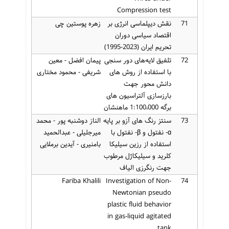
Compression test
71
نقش دیپلماسی انرژی بر
زهره پوستین چی
اقتصاد سیاسی دوران
تحریم ایران (2023-1995)
72
تلفیق لایه‌های دور سنجی
پیمان افضل - معین
با استفاده از روش های
شریفی - محمود مختاری
دانش محور جهت
بارزسازی آلتراسیون های
برگه 1:100،000 ماهنشان
73
سنتز رنگ های آزو بر پایه
الناز دوشنبه پور - محمد
α- نفتول و β- نفتول با
میرجلیلی - عبدالحمید
استفاده از رزین سیلیکا
بامنیری - آیدین برملایی
کلرید و سیلیکاژل مرطوب
جهت رنگرزی الیاف
Fariba Khalili
Investigation of Non-
74
Newtonian pseudo
plastic fluid behavior
in gas-liquid agitated
tank