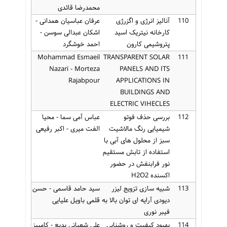
محمدرضا قائدی
110
آنالیز انرژی و اگزرژی
عرفان عباسیان همدانی -
کارخانه نیتریک اسید
اشکان عبدالی سوسن -
پتروشیمی کارون
احمد خوشگرد
Mohammad Esmaeil
TRANSPARENT SOLAR
111
Nazari - Morteza
PANELS AND ITS
Rajabpour
APPLICATIONS IN
BUILDINGS AND
ELECTRIC VIHECLES
112
بررسی حذف فوتو
عباس آمی سما - محیا
شیمیایی رنگ مالاشیت
الفت میری - اکبر رفیعی
سبز از محلول های آبی با
استفاده از تابش مستقیم
نور فرابنفش در حضور
اکسنده H2O2
113
شبیه سازی تزویج لیزر
سید حامد قاسمی - حسن
دیودی آرایه ای توان بالا به
قلمی باویل علیایی
فیبر نوری
114
بهبود کیفیت و روشنایی
علی شعبانی بدیع - کامبیز