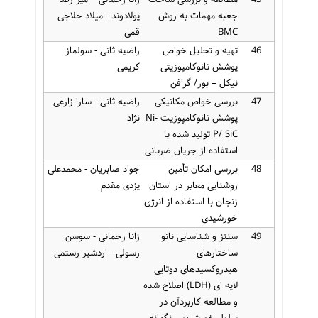
جعبه مهمات به روش
پولادوند - میلاد حلاجی
BMC
قمی
46
تهیه و تحلیل خواص
راضیه ثانی - سولماز
پوشش نانوکامپوزیتی
کریمی
نیکل – بور/ گرافن
47
بررسی خواص مکانیکی
راضیه ثانی - سارا زارعی
پوشش نانوکامپوزیت Ni-
نژاد
P/ SiC تولید شده با
استفاده از جریان ضربانی
48
بررسی امکان تأمین
جواد صابریان - محمدعلی
روشنایی معابر در استان
یزدی مقدم
زنجان با استفاده از انرژی
خورشیدی
49
سنتز و شناسایی نانو
زانا رحمانی - سوسن
ساختارهای
رسولی - اردشیر رستمی
هیدروکسیدهای دوتایی
لایه ای (LDH) اصلاح شده
و مطالعه کاربردآن در
سلول خورشیدی رنگدانه