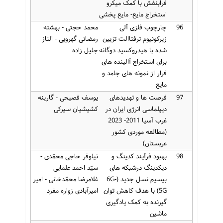
فرابنفش با کمک میکرو
استخراج مایع- مایع پخشی
96
چارچوب فلزی آلی
محمد حجتی - بهشته
زیرکونیوم ترفتاالت تزیین
رمضانی گهرویی - الناز
شده با هیدروکسید دوگانه
جلیل زاده
برای استخراج آالینده های
فرار از نمونه های جامد و
مایع
97
فرصت ها و تهدیدهای
یوسف فصیحی - گارینه
دیپلماسی انرژی ایران در
کشیشیان سیرکی
غرب آسیا 2011- 2023
(مطالعه موردی کشور
عربستان)
98
بهبود فرآیند کدینگ و
نیلوفر حاجی محمّدی -
دیکدینگ درشبکه های
سیّد احمد علمایی -
بیسیم نسل جدید (6G-
غلامرضا محمّدخانی - امیر
5G) با هدف کاهش توان
امیرآبادی زواره مفرد
گیرنده به کمک یادگیری
ماشین