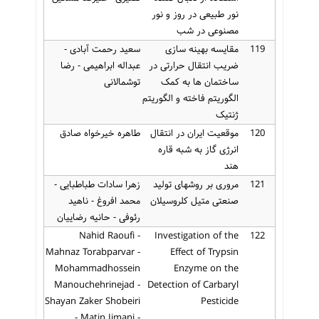
نور طبیعی در روز و نور
مصنوعی در شب
119
مقایسه بهینه سازی
سعید رحمت آبادی -
ضریب انتقال حرارتی در
عبداله ابراهیمی - رضا
ساختمان ها به کمک
توشمالانی
الگوریتم فاخته و الگوریتم
ژنتیک
120
موقعیت ایران در انتقال
طاهره خیرخواه صادق
انرژی گاز به شبه قاره
هند
121
مروری بر روشهای تولید
زهرا سادات طباطبایی -
صنعتی متیل کلروسیلان
محمد افروغ - ناهید
رئوفی - حانیه رضاییان
Nahid Raoufi -
Investigation of the
122
Mahnaz Torabparvar -
Effect of Trypsin
Mohammadhossein
Enzyme on the
Manouchehrinejad -
Detection of Carbaryl
Shayan Zaker Shobeiri
Pesticide
- Matin Iimani -