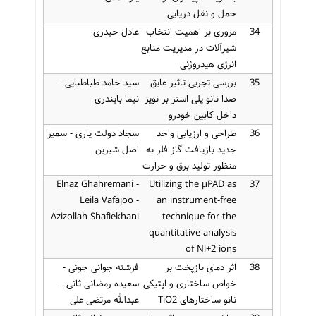
حمل و نقل دریایی
34
مروری بر اهمیت انتخاب
عادل حیدری
شیرآلات در مدیریت منابع
انرژی هیدروژنی
35
بررسی تجربی تاثیر عایق
سید حامد طباطبایی -
صدا نانو پلی استر بر نویز
نیما بایندری
داخل کابین خودرو
36
طراحی و ارزیابی واحد
سجاد دولت یاری - سمیرا
جدید بازیافت گاز فلر به
اصل شیرین
منظور تولید برق و حرارت
Elnaz Ghahremani -
Utilizing the µPAD as
37
Leila Vafajoo -
an instrument-free
Azizollah Shafiekhani
technique for the
quantitative analysis
of Ni+2 ions
38
اثر دمای بازپخت بر
فرشته جوانی جونی -
خواص ساختاری و اپتیکی
سعیده رمضانی ثانی -
نانو ساختارهای TiO2
عبدالله مرتضی علی