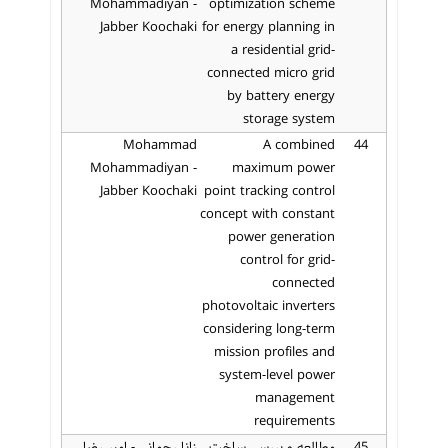
Mohammadiyan -
optimization scheme
Jabber Koochaki
for energy planning in
a residential grid-
connected micro grid
by battery energy
storage system
Mohammad
A combined
44
Mohammadiyan -
maximum power
Jabber Koochaki
point tracking control
concept with constant
power generation
control for grid-
connected
photovoltaic inverters
considering long-term
mission profiles and
system-level power
management
requirements
45
مطالعه و بررسی ساخت
زانا رحمانی - امیر رضا