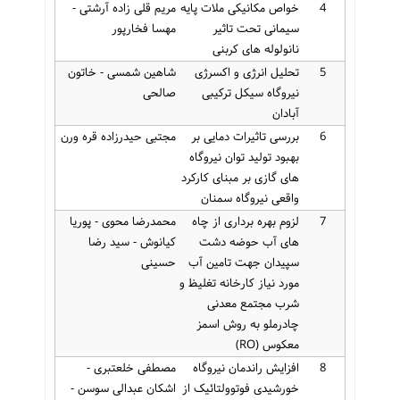
4
خواص مکانیکی ملات پایه
مریم قلی زاده آرشتی -
سیمانی تحت تاثیر
مهسا فخارپور
نانولوله های کربنی
5
تحلیل انرژی و اکسرژی
شاهین شمسی - خاتون
نیروگاه سیکل ترکیبی
صالحی
آبادان
6
بررسی تاثیرات دمایی بر
مجتبی حیدرزاده قره ورن
بهبود تولید توان نیروگاه
های گازی بر مبنای کارکرد
واقعی نیروگاه سمنان
7
لزوم بهره برداری از چاه
محمدرضا محوی - پوریا
های آب حوضه دشت
کیانوش - سید رضا
سپیدان جهت تامین آب
حسینی
مورد نیاز کارخانه تغلیظ و
شرب مجتمع معدنی
چادرملو به روش اسمز
معکوس (RO)
8
افزایش راندمان نیروگاه
مصطفی خلعتبری -
خورشیدی فوتوولتائیک از
اشکان عبدالی سوسن -