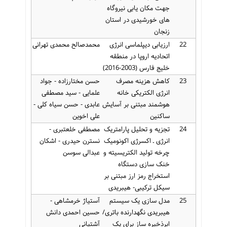
جهت مکان یابی نیروگاه
های خورشیدی در استان
زنجان
22
ارزیابی دیپلماسی انرژی
محمدصالح محمدی تهرانی
اتحادیه اروپا در منطقه
خلیج فارس (2003-2016)
23
کاهش هزینه مصرف
حسن مختارزاده - جواد
انرژی الکتریکی خانه
علمایی - سید مصطفی
هوشمند مبتنی بر آسایش
عابدی - حسن سیاه کلی -
ساکنین
علی اخوین
24
تجزیه و تحلیل پارامتریک
مصطفی خلعتبری -
انرژی ـ اکسرژی اکونومیک
نسترن حیدری - اشکان
چرخه تولید الکتریسیته و
عبدالی سوسن
خنک سازی دستگاه
استخراج رمز ارز مبتنی بر
سیکل ترکیبی- هیبریدی
25
مدل سازی یک سیستم
آستیاژ خرمشاهی -
هیبریدی نگهدارنده باتری/
حسین احمدی دانش
ابرذخیره ساز برای یک
آشتیانی