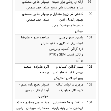
99
ارائه ی روشی برای بهینه
نیلوفر حاجی محمّدی -
سازی موقعیت یابی منبع
سیّد احمد علمایی
100
کاهش اثر تزویج متقابل و
نیلوفر حاجی محمّدی -
بهبود راندمان آنتن
سیّد احمد علمایی
درسیستم موقعیت یابی
جهانی
101
پلیمریزاسیون مینی
ساجده جدی - علیرضا
امولسیونی استایرن با نانو
عقیلی
ذره گرافن اکساید و بررسی
و تاثیر تست SEM و FTIR
بر آن
102
سنتز گرافن اکساید و
اکرم علیزاده - ِسعید
بررسی تاثیر ضخامت بر
پرهوده
روی امپدانس الکتریکی
103
مروری بر تولید الیاف
نیلوفر رفیع زاده زعیم -
کریستالی فوتونیک
آیدا گیفانی - رامین
خواجوی
104
ساخت و مشخصه یابی
مینا حاجی محمّدی - سیّد
ابرخازن ها بر پایه پارچه
محمّدرضا میرخان - رامین