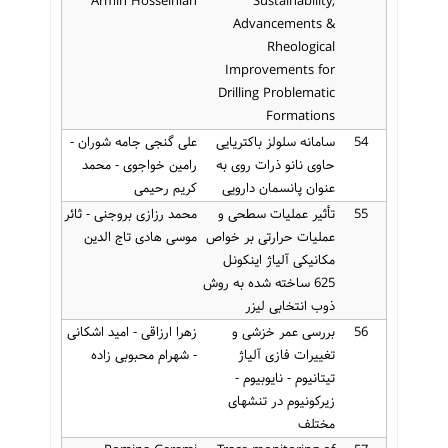
Armin Hosseinian
Sustainability,
Advancements &
Rheological
Improvements for
Drilling Problematic
Formations
54
سامانه سلولز باکتریایی
علی گنجی جامه شوران -
حاوی نانو ذرات روی به
رامین خواجوی - محمد
عنوان پانسمان دارویی
کریم رحیمی
55
تأثیر عملیات سطحی و
محمد رزازی بروجنی - ثائر
عملیات حرارتی بر خواص
موسی هادی تاج الدین
مکانیکی آلیاژ اینکونل
625 ساخته شده به روش
ذوب انتخابی لیزر
56
بررسی عمر خزشی و
زهرا ارزاقی - امید اشکانی
تغییرات فازی آلیاژ
- شهرام محبوبی زاده
تیتانیوم - نایوبیوم -
زیرکونیوم در تنشهای
مختلف