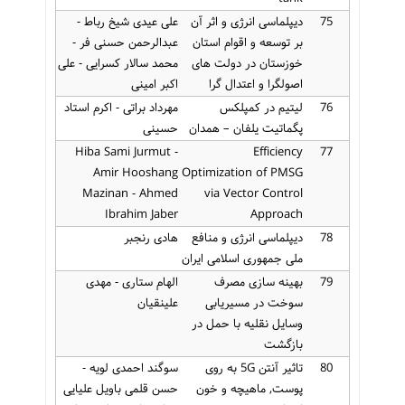
75
دیپلماسی انرژی و اثر آن
علی عیدی شیخ رباط -
بر توسعه و اقوام استان
عبدالرحمن حسنی فر -
خوزستان در دولت های
محمد سالار کسرایی - علی
اصولگرا و اعتدال گرا
اکبر امینی
76
لیتیم در کمپلکس
مهرداد براتی - اکرم استاد
پگماتیت یلفان – همدان
حسینی
Hiba Sami Jurmut -
Efficiency
77
Amir Hooshang
Optimization of PMSG
Mazinan - Ahmed
via Vector Control
Ibrahim Jaber
Approach
78
دیپلماسی انرژی و منافع
هادی رنجبر
ملی جمهوری اسلامی ایران
79
بهینه سازی مصرف
الهام ستاری - مهدی
سوخت در مسیریابی
علینقیان
وسایل نقلیه با حمل در
بازگشت
80
تاثیر آنتن 5G به روی
سوگند احمدی لویه -
پوست, ماهیچه و خون
حسن قلمی باویل علیایی