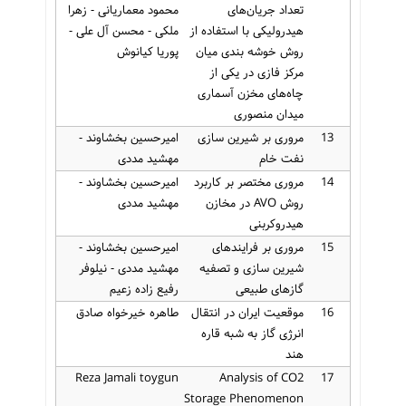
تعداد جریان‌های
محمود معماریانی - زهرا
هیدرولیکی با استفاده از
ملکی - محسن آل علی -
روش خوشه بندی میان
پوریا کیانوش
مرکز فازی در یکی از
چاه‌های مخزن آسماری
میدان منصوری
13
مروری بر شیرین سازی
امیرحسین بخشاوند -
نفت خام
مهشید مددی
14
مروری مختصر بر کاربرد
امیرحسین بخشاوند -
روش AVO در مخازن
مهشید مددی
هیدروکربنی
15
مروری بر فرایندهای
امیرحسین بخشاوند -
شیرین سازی و تصفیه
مهشید مددی - نیلوفر
گازهای طبیعی
رفیع زاده زعیم
16
موقعیت ایران در انتقال
طاهره خیرخواه صادق
انرژی گاز به شبه قاره
هند
Reza Jamali toygun
Analysis of CO2
17
Storage Phenomenon