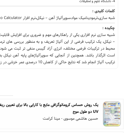
4- دانشگاه علوم و تحقیقات
کلمات کلیدی :
شبه سازی،ترمودینامیک مواد،سوپرآلیاژ آهن – نیکل،نرم افزار Thermo Calculator
چکیده :
شبیه سازی نرم افزاری یکی از راهکارهای مهم و ضروری برای افزایش قابل
محیط در ترکیبات فرضی مختلف، انرژی آزاد گیبس منفی تر ثبت می شود ک
است اثرگذار باشد. همچنین از آنجایی که سوپرآلیاژهای پایه آهن نیکل
ترکیب آلیاژ انجام شد که نتایج حاکی از کاهش 10 درصدی عمر خزشی در زمان حضور کروم در ترکیب به دلیل حضور فازهای احتمالی M2(C,N) بوده است.
یک روش حساس کروماتوگرافی مایع با کارایی بالا برای تعیین ریف
UV دو طول موج
حسین هاشمی موسوی - مینا کرامت