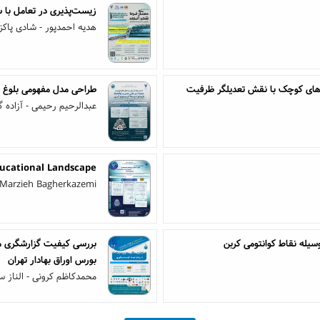
زیست‌‌پذیری در تعامل با 
هدیه احمدپور - شادی پاکزا
کارهای کوچک با نقش تعدیلگر ظرفیت
طراحی مدل مفهومی بلوغ تح
عبدالرحیم رحیمی - آزاده گ
ducational Landscape
 Marzieh Bagherkazemi
وسیله نقاط کوانتومی کربن
بررسی کیفیت گزارشگری ما
بورس اوراق بهادار تهران
محمدکاظم کرونی - الناز 