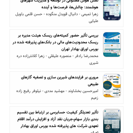
نقش هوش مصنوعی در توسعه و مدیریت شهرهای
هوشمند: چالش‌ها، فرصت‌ها و آینده
زهرا تمیمی - دانیال قویدل منگوده - حسن قلمی باویل
علیایی
بررسی تأثیر حضور کمیته‌های ریسک هیئت مدیره بر
ریسک محدودیت‌های مالی در بانک‌های پذیرفته شده در
بورس اوراق بهادار تهران
محمدرضا رادفر - منصوره علیقلی - زهرا کلانترزاده دره
شیری
مروری بر فرایندهای شیرین سازی و تصفیه گازهای
طبیعی
امیرحسین بخشاوند - مهشید مددی - نیلوفر رفیع زاده
زعیم
تأثیر تعدیلگر کیفیت حسابرسی بر ارتباط بین تقسیم
بندی بازار سهام،جریان نقد آزاد و افزایش درآمد اقلام
تعهدی شرکت های پذیرفته شده بورس اوراق بهادار
تهران