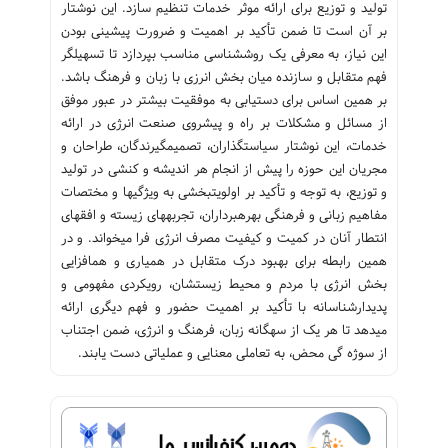
تولید و توزیع برای ارائه موثر خدمات تنظیم سازد. این نوشتار
بر آن است تا ضمن تأکید بر اهمیت و ضرورت پیشینی بودن
این نیاز، به معرفی یک روش‎شناسی مناسب بپردازد تا تسهیل‎گر
فهم متقابل و سازنده میان بخش انرزی با زبان و فرهنگ باشد.
بر همین اساس برای دستیابی به موفقیت بیشتر در عبور موفق
از مسائل و مشکلات بر راه و پیش‎روی صنعت انرژی در ارائه
خدمات، این نوشتار سیاست‎گذاران، تصمیم‎گیرندگان، طراحان و
مجریان این حوزه را پیش از انجام هر اندیشه و کنشی در تولید
و توزیع، به توجه و تأکید بر اولویت‎بخشی به ویژگی‎ها و مختصات
مفاهیم زبانی و فرهنگی‎ بهره‎برداران، تجربه‎های زیسته و افق‎های
انتطار آنان در کمیت و کیفیت مصرف انرژی فرا می‎خواند. و در
همین رابطه برای بهبود درک متقابل در همیاری و هم‎افزایی
بخش انرژی با مردم و محیط زیست‎شان، رویکردی مفهومی و
پدیدارشناسانه با تأکید بر اهمیت حضور و فهم دیگری ارائه
می‎دهد تا هر یک از سه‎گانه زبان، فرهنگ و انرژی، ضمن اجتناب
از سوژه گی محض، به تعاملی معنایی و عملیاتی دست یابند.