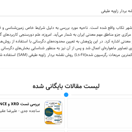
 بردار زاویه طیفی
ربایجان غربی و در 35کیلومتری شمال شرق شهر تکاب واقع شده است. ناحیه مورد بررسی به دلیل شرایط خاص زمین‌شناسی 
ن مرکزی جزو مناطق مهم معدنی ایران به شمار می‌آید. امروزه، علم دورسنجی کاربردهای گ
ایر معدنی اشاره کرد. در این پژوهش به تعیین محدوده‌های دگرسانی با استفاده از روش‌
وی تصاویر ماهواره‌ای اعمال شد و پس از آن نیز به منظور شناسایی بخش‌های دگرسانی
مختلف پردازش تصاویر ماهواره‌ای سنجنده ASTER از قبیل: نسبت باندی، کمترین مرب
لیست مقالات بایگانی شده
بررسی تست XRD و IMPEDANCE بر پلیمریزاسیون مینی امولسیونی استایرن با نانو ذره گرافن اکساید
ساجده جدی - علیرضا عقیل