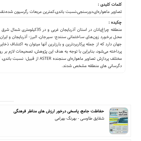
کلمات کلیدی :
تصاویر ماهواره‌ای،دورسنجی،نسبت باندی،کمترین مربعات رگرسیون شده،نقشه
چکیده :
منطقه چراغ‌یانان در استان آذ
محـل برخـورد زون‌هـای سـاختمانی سنندج- سیرجان، البرز- آذربایجان و ایرا
جهان دارد که از جمله پرکاربردترین و بارزترین آنها میتوان به اکتشاف ذخ
پرداخته می‌شود، بنابراین با توجه به هدف این پژوهش، تصحیحات لازم بر ر
دگرسانی های منطقه مشخص شدند.
حفاظت جامع، پاسخی درخور ارزش های مناظر فرهنگی
شقایق طاوسی - بهرنگ بهرامی