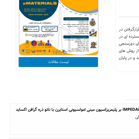
و قرارگـرفتن در
سترده ای در
های دورسنجی
 از روش های
عات رگرسیون شده(Ls-Fit) روش نقشه بردار زاویه طیفی (SAM) استفاده شد و در پایان
لیست مقالات
ی