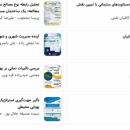
دستاوردهای سازمانی با تبیین نقش
تحلیل رابطه نوع مصالح نم
مطالعه: یک ساختمان مسکو
کافیان تفتی
پریسا محجوب - علیرضا کری
یران
آینده مدیریت شهری و شهر
ندا نجفی زاده - علی باصری
بررسی تاثیرات دمایی بر به
مجتبی حیدرزاده قره ورن
تأثیر جهت‌گیری استراتژی
پویایی محیطی
سیده صدیقه جلال پور - م