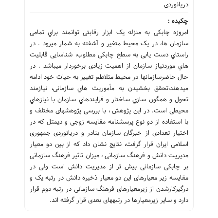
دریانوردی
چکیده :
امروزه چابکی به منزله یک ابزار رقابتی توانمند براي تمامی
سازمان ها، در یک محیط متغیر و آشفته به شمار می‏رود . در
راستاي دست یابی به سطح چابکی مطلوب، شناسایی قابلیت
هاي موردنیاز سازمان از اهمیت زیادی برخوردار می‏باشد . در
حال حاضرسازمان‏ها در محیط متلاطم تغییر به حیات خود ادامه
می‏دهند،تحقق بخشیدن به مأموریت هاي سازمانی، نیازمند
تحول و همگون سازي ساختار و فرایندهاي سازمان با نیازهاي
محیطی است. در این پژوهش ، با بررسی پژوهش‏های مختلف و
با استفاده از دو نوع پرسشنامه مقایسه زوجی و دیمتل که در
اختیار تعدادی از خبرگان سازمان بنادر و دریانوردی جمهوری
اسلامی ایران قرار گرفت، نتایج نشان داد که از بین دو معیار
مدیریت دانش و فرهنگ سازمانی ، میزان تاثیر فرهنگ سازمانی
بر چابکی سازمانی بیش تر از مدیریت دانش است ولی در
مقایسه زیر معیارهای این دو معیار ذخیره دانش در رتبه یک و
درگیرکارشدن از زیرمعیارهای فرهنگ سازمانی در رتبه دوم قرار
دارد و سایر زیرمعیارها در رتبه‏های بعدی قرار گرفته اند.