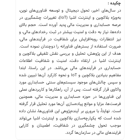
چکیده :
در سال‌های اخیر، تحول دیجیتال و توسعه فناوری‌های نوین،
به‌ویژه بلاکچین و اینترنت اشیا (IoT)، تغییرات چشمگیری در
عرصه حسابداری و مدیریت مالی پدید آورده است. حجم بالای
داده‌ها، نیاز به دقت و امنیت بیشتر در ثبت رخدادهای مالی، و
نیز انتظارات رو‌به‌افزایش برای شفافیت در فرآیندهای مالی،
ضرورت استفاده از بسترهای فناورانه را دوچندان نموده است.
هدف از این پژوهش، تحلیل و بررسی نقش تلفیقی بلاکچین و
اینترنت اشیا در ارتقاء دقت، امنیت و شفافیت اطلاعات
حسابداری در فرآیندهای مالی می‌باشد. در این راستا، ابتدا
مفاهیم بنیادین بلاکچین و IoT و نحوه کارکرد آن‌ها تبیین شده
و سپس چالش‌های موجود سیستم‌های سنتی حسابداری مورد
واکاوی قرار گرفته است. پس از آن، راهکارها و کاربردهای عملی
این فناوری‌ها در حوزه حسابداری و مدیریت مالی، همچنین
فرصت‌ها، مزایا و موانع پیاده‌سازی آن‌ها مورد تحلیل قرار گرفته
است. نهایتاً، با مروری بر آینده‌پژوهی این فناوری‌ها، نشان داده
شده است که یکپارچه‌سازی بلاکچین و اینترنت اشیا می‌تواند
موجب تحول چشمگیری در شفافیت، اطمینان و کارایی
فرایندهای مالی در سازمان‌ها گردد.