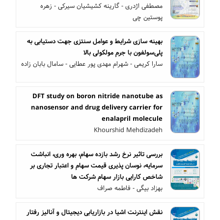
مصطفی اژدری - گارینه کشیشیان سیرکی - زهره
پوستین چی
بهینه سازی شرایط و عوامل سنتزی جهت دستیابی به
پلی‌سولفون با جرم مولکولی بالا
سارا کریمی - شهرام مهدی پور عطایی - سامال بابان زاده
DFT study on boron nitride nanotube as
nanosensor and drug delivery carrier for
enalapril molecule
Khourshid Mehdizadeh
بررسی تاثیر نرخ رشد بازده سهام، بهره وری، انباشت
سرمایه، نوسان پذیری قیمت سهام و اعتبار تجاری بر
شاخص کارایی بازار سهام شرکت ها
بهزاد بیگی - فاطمه صراف
نقش اینترنت اشیا در بازاریابی دیجیتال و آنالیز رفتار