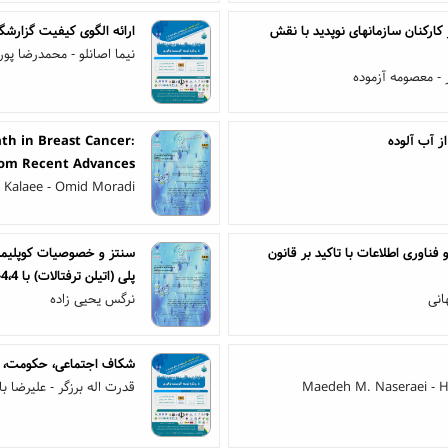
کارکنان سازمانهای نوپدید با نقش
ارائه الگوی کیفیت گزارشگ
نیما اصانلو - محمدرضا پو
 - معصومه آزموده
ز آب آلوده
th in Breast Cancer:
rom Recent Advances
Kalaee - Omid Moradi
اوری اطلاعات با تاکید بر قانون
پلی (اتیلن ترفتالات) با 4،4-4آزوبیس- سیانو والریک اسید
انی
نرگس یحیی زاده
شکاف اجتماعی، حکومت، س
Maedeh M. Naseraei - H
قدرت اله برزگر - علیرضا ب