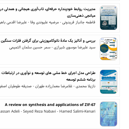
مدیریت روابط خودپنداره حرفه‌ای، تاب‌آوری هیجانی و همدلی در 
میانجی ذهنی‌سازی
فاطمه جانباز فریدونی - مرضیه علیوندی وفا - علیرضا اقدمی باهر
بررسی و آنالیز یک مادۀ نانوکامپوزیتی برای گرفتن فلزات سنگین ا
سید علیرضا موسوی شیرازی - سمر حسین سلمان التمیمی
طراحی مدل اجرای خط مشی های توسعه و نوآوری در ارتباطات و فن
برنامه ششم توسعه
نازیلا محمدی - غلامرضا معمارزاده طهران - صدیقه طوطیان اصفه
A review on synthesis and applications of ZIF-67
assan Adeli - Seyed Reza Nabavi - Hamed Salimi-Kenari