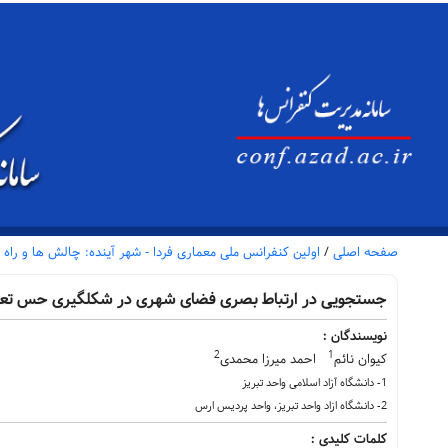
صفحه اصلی
/
اولین کنفرانس ملی معماری فردا - شهر آینده: چالش ها و ر
جستجویی در ارتباط بصری فضای شهری در شکلگیری حس تعلق 
نویسندگان :
2
1
کیوان نائم
احمد میرزا محمدی
1- دانشگاه آزاد اسلامی واحد تبریز
2- دانشگاه ازاد واحد تبریز، واحد پردیس ارس
کلمات کلیدی :