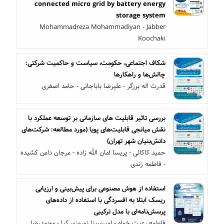
connected micro grid by battery energy
storage system
Mohammadreza Mohammadiyan - Jabber
Koochaki
شکاف اجتماعی، حکومت، سیاست و حاکمیت شرکتی:
چالش‌ها و راهکارها
قدرت اله برزگر - علیرضا باباجانی - حامد اصغری
بررسی تاثیر قابلیت های سازمانی بر توسعه عملکرد با
نقش میانجی قابلیت‌های پویا (مورد مطالعه: شرکت‌های
دانش‌بنیان شهر تهران)
حمید کاکائی - پریسا امان الله زاده - مرجان دامن کشیده
- فاطمه زندی
استفاده از هوش مصنوعی برای پیش‌بینی و ارزیابی
ریسک ابتلا به افسردگی با استفاده از داده‌های
پرسش‌نامه‌ای با مدل ترکیبی
فاطمه رعیت خواه - امیرسینا نوروزی کیا - محمدرضا