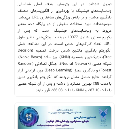
تبدیل شده‌اند. در این پژوهش، هدف اصلی شناسایی
وب‌سایت‌های فیشینگ با بهره‌گیری از الگوریتم‌های مختلف
یادگیری ماشین و بر پایه‌ی ویژگی‌های ساختاری URL می‌باشد.
مجموعه‌داده مورد استفاده، تلفیقی از دو پایگاه داده معتبر
مربوط به وب‌سایت‌های فیشینگ است که پس از
یکپارچه‌سازی، شامل 10077 نمونه با ویژگی‌هایی نظیر طول
URL، تعداد کاراکترهای خاص است. در این مطالعه، شش
الگوریتم یادگیری ماشین شامل درخت تصمیم (Decision
Tree)، نزدیک‌ترین همسایه (KNN)، بیز ساده (Naive Bayes)،
شبکه عصبی (Neural Network)، جنگل تصادفی (Random
Forest) و یادگیری عمیق (Deep Learning) مورد ارزیابی قرار
گرفتند. نتایج حاصل نشان می‌دهد که الگوریتم یادگیری عمیق
با دقت 88٪ بهترین عملکرد را داشته و پس از آن شبکه عصبی
با دقت 87.10٪ و KNN با دقت 86.03٪ قرار دارند.