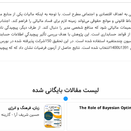
به اهداف اقتصادی و اجتماعی مطرح است. با توجه به اینکه مالیات یکی از منابع ما
 قانونی و موانع حقوقی می‌تواند زمینه لازم برای فساد مالیاتی را فراهم کند. اجتناب
میمات مالیاتی شود که منافع شخصی مدیر را دنبال کند. از طرف دیگر، پیچیدگی نا
 از قواعد حسابداری است. این پژوهش با هدف بررسی تأثير پيچيدگي اطلاعات حسابدا
مالياتي و اجتناب مالیاتی انجام شده است. برای آزمون فرضیه از مدل رگرسیون چندمتغیره استفاده شده است. در این ت
تهران که واجد شرایط بوده و داده های آنها در دسترس بوده برای دوره زمانی 1391تا1400انتخاب شده است. نتایج حاصل از آزمون فرضیات نشان داد
لیست مقالات بایگانی شده
The Role of Bayesian Optim
زبان، فرهنگ و انرژی
حسین شریف آرا - گارینه 