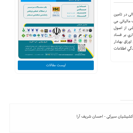
لی در تامین
 مالیاتی می
شی از اصول
ري بر فساد
حقیق 150شرکت پذیرفته شده در بورس اوراق بهادار
 که که پيچيدگي اطلاعات
لیست مقالات
کشیشیان سیرکی - احسان شریف آرا