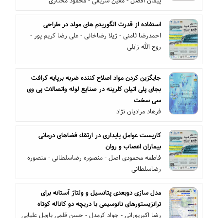
پیمان افضل - معین شریفی - محمود مختاری
استفاده از قدرت الگوریتم های مولد در طراحی
احمدرضا ثامنی - ژیلا رضاخانی - علی رضا کریم پور -
روح الله زابلی
جایگزین کردن مواد اصلاح کننده ضربه برپایه کرافت
بجای پلی اتیلن کلرینه در صنایع لوله واتصالات پی وی
سی سخت
فرهاد مرادیان نژاد
کاربست عوامل پایداری در ارتقاء فضاهای درمانی
بیماران اعصاب و روان
فاطمه محمودی اصل - منصوره رضاسلطانی - منصوره
رضاسلطانی
مدل سازی دوبعدی پتانسیل و ولتاژ آستانه برای
ترانزیستورهای نانوسیمی با دریچه دو کاناله کوتاه
رضا اکبرپورانی - جواد کرمدل - حسن قلمی باویل علیایی