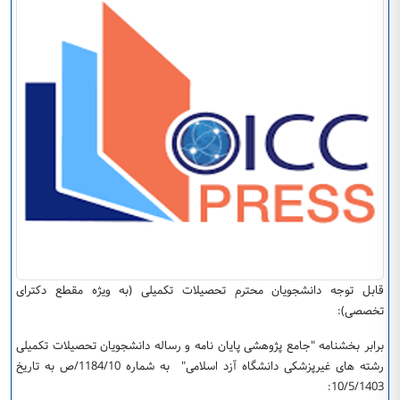
قابل توجه دانشجویان محترم تحصیلات تکمیلی (به ویژه مقطع دکترای
تخصصی):
برابر بخشنامه "جامع پژوهشی پایان نامه و رساله دانشجویان تحصیلات تکمیلی
رشته های غیرپزشکی دانشگاه آزد اسلامی" به شماره 1184/10/ص به تاریخ
10/5/1403: