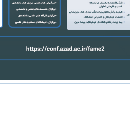
حسین
دکتر فاطمه صراف
دکتر ماشاالله ولیخانی