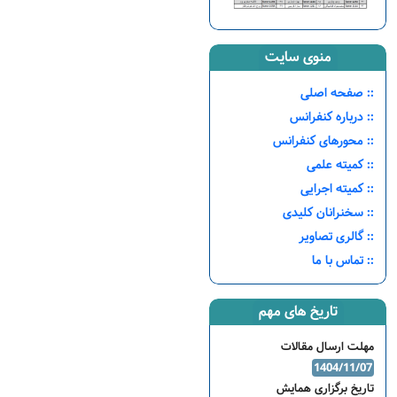
منوی سایت
:: صفحه اصلی
:: درباره کنفرانس
:: محورهای کنفرانس
:: کمیته علمی
:: کمیته اجرایی
:: سخنرانان کلیدی
:: گالری تصاویر
:: تماس با ما
تاریخ های مهم
مهلت ارسال مقالات
1404/11/07
تاریخ برگزاری همایش