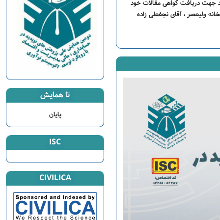
د جهت دریافت گواهی مقالات خود
ارشنبه از ساعت 8-14 به مجتمع علوم انسانی ولیعصر (عج) جنب بیمارستان بوعلی ساختمان شماره 3 کتابخانه ولیعصر ، آقای نجفعلی زاده
تا همایش
پایان
ISC
CIVILICA