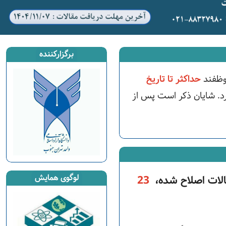
برگزارکننده
وظفند
حداکثر تا تاریخ
یرد. شایان ذکر است پس از
لوگوی همایش
الات اصلاح شده،
23