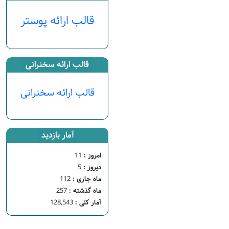
قالب ارائه پوستر
قالب ارائه سخنرانی
قالب ارائه سخنرانی
آمار بازدید
امروز :
11
دیروز :
5
ماه جاری :
112
ماه گذشته :
257
آمار کلی :
128,543