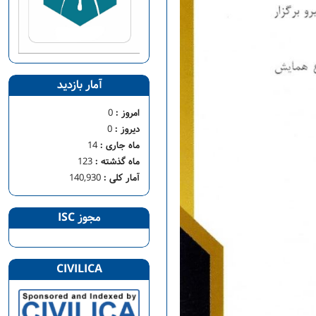
آمار بازدید
امروز :
0
دیروز :
0
ماه جاری :
14
ماه گذشته :
123
آمار کلی :
140,930
مجوز ISC
CIVILICA