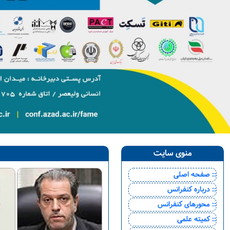
منوی سایت
:: صفحه اصلی
:: درباره کنفرانس
:: محورهای کنفرانس
:: کمیته علمی