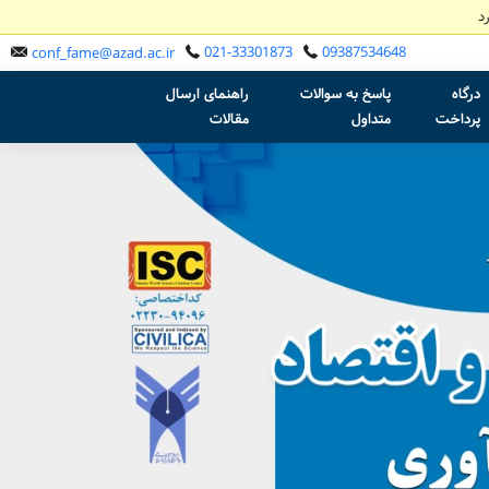
د
021-33301873
09387534648
conf_fame@azad.ac.ir
درگاه
پاسخ به سوالات
راهنمای ارسال
پرداخت
متداول
مقالات