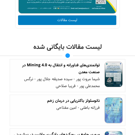
لیست مقالات
لیست مقالات بایگانی شده
توانمندی‌های فناورانه و انتقال به Mining 4.0 در
صنعت معدن
شیما مروت پور - سیده صدیقه جلال پور - نرگس
محمدعلی‌ پور - فریبا صلاحی
نانوسلولز باکتریایی در درمان زخم
فرزانه باطنی - امین مفتاحی
مروری جامع بر رویکردهای یادگیری ماشین در پیش‌بینی