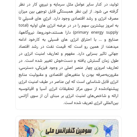
تولید، در کنار ساير عوامل مثل سرمايه و نيروي کار در نظر
گرفته می شود. از این نظر همبستگی قابل توجهی بین میزان
مصرف انرژی و رشد اقتصادی وجود دارد. انرژي های فسيلي تا
به امروز بیشترین سهم را در در عرضه انرژی های اولیه (total
primary energy supply) دارا هستند،خودروها، نيروگاهها،
صنايع و … با احتراق انرژی های فسیلی به کارخود ادامه
ميدهند؛ از همين رو است كه قيمت نفت در رشد اقتصاد
جهانی تاثير بسزایی دارد. مفهوم و تعاریف امنیت انرژی در
طول زمان گسترش یافته و دست‌خوش تغییر شده است. در
تعاریف امروزی چهار عنصر اصلی در وجود فیزیکی، دسترسی،
مقرون‌به‌صرفه بودن یا متغیرهای اقتصادی و مقبولیت منابع
انرژی قابل شناسایی است که این عناصر در طیف امنیت انرژی
پیشنهادشده از سوی مرکز تحقیقات انرژی آسیا و اقیانوسیه
ارائه و شاخص‌های امنیت انرژی بر مبنای آن از سوی آژانس
بین‌المللی انرژی تعریف شده است.