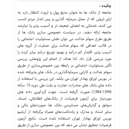
چکیده :
جامعه از بانک ها به عنوان منبع پول و ثروت انتظار دارد به
ازای ثروتی که از محل سرمایه گذاری و پس انداز مردم کسب
می کنند، خدماتی به اعضای ضعیف تر و آسیب پذیر یا نیازمند
جامعه ارائه دهند. در سیاست خصوصی سازی بانک ها از
طریق طرح سهام عدالت می توان نقش مسئولیت اجتماعی را
در قالب اهدافی که سهام عدالت برای حمایت از گروه های
آسیب پذیر، اقشار کم درآمد و بهبود توزیع درآمد بیان کرده را
مورد بررسی قرار داد. لذا هدف از انجام این پژوهش، بررسی
تأثیر مسئولیت اجتماعی بر رابطه بین خصوصی‌سازی از طریق
سهام عدالت و کارایی سرمایه‌گذاری در بانک ‌های پذیرفته‌ شده
در بورس اوراق بهادار تهران می باشد. این بررسی با استفاده از
داده های بانک های صادرات، تجارت و ملت طی دوره 15 ساله
(1399-1384) صورت گرفته است. جهت گردآوری داده های
موردنیاز برای آزمون فرضیات، از بانک‌های اطلاعاتی، اسناد،
سوابق و گزارش‌های حسابرسی بانک ها، صورت‌های مالی و
سایر اسناد و مدارک و یادداشت‌های همراه برگرفته از آرشیو
بورس اوراق بهادار تهران استفاده شده است. نتایج آزمون
فرضيات تحقيق نشان می دهد که بین خصوصی سازی از طریق