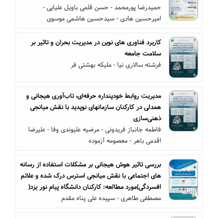
حمیدرضا پورمحمد - حسن قلمی باویل علیایی -
امیرحسین هادی - سیدحسین هاشمی موسوی
کاربرد فناوری های نوین در مدیریت بحران و تاثیر بر
سلامت جامعه
فرشته سالاری نیا - ملیکه بهشتی فر
مدیریت روابط خودپنداره حرفه‌ای، تاب‌آوری هیجانی و
همدلی در کارکنان سازمانهای نوپدید با نقش میانجی
ذهنی‌سازی
فاطمه جانباز فریدونی - مرضیه علیوندی وفا - علیرضا
اقدمی باهر - معصومه آزموده
بررسی تاثیر هوش هیجانی بر مشکلات استفاده از رسانه
های اجتماعی با نقش میانجی استرس درک شده و علائم
افسردگی)مورد مطالعه: کارکنان دانشگاه پیام نور یزد(
مصطفی طاهری - سپیده علی پناه مقدم