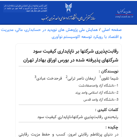
صفحه اصلی
/
همایش ملی پژوهش های نوپدید در حسابداری، مالی، مدیریت
و اقتصاد با رویکرد توسعه اکوسیستم نوآوری
رقابت‌پذیری شرکتها بر ناپایداری کیفیت سود
شرکتهای پذیرفته شده در بورس اوراق بهادار تهران
نویسندگان :
3
2
1
شیما تقوی
ارمغان ناصر ترابی
فرحدخت عبادی
1- دانشگاه آزاد واحدصفادشت
2- دانشگاه آزاد اسلامی واحد پرند
3- دانشگاه آزاد واحد قدس
کلمات کلیدی :
رتبه‌بندي رقابت‌پذيري شركتها،ناپايداري كيفيت سود
چکیده :
در دنیای پرتلاطم رقابتی امروز، کسب و حفظ مزیت رقابتی