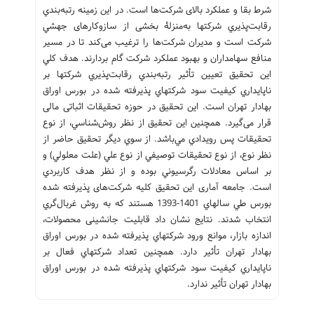
شرط بقا و عملکرد بالای شرکت‌ها است. در این زمینه رتبه‌بندي
رقابت‌پذيري شركتها به‌‌منزلۀ بخشی از سازوکارهای جهشي
شركت است و مدیران شرکت‌ها را ترغیب می‌کند تا در مسیر
منافع سهامداران و بهبود عملکرد شرکت گام بردارند. هدف كلي
اين تحقيق تعيين تأثير رتبه‌بندي رقابت‌پذيري شركتها بر
ناپايداري كيفيت سود شركتهاي پذيرفته شده در بورس اوراق
بهادار تهران است. این تحقیق در حوزه تحقیقات اثباتی مالی
قرار می‌گیرد. همچنین اين تحقيق از نظر روش‌شناسي، از نوع
تحقيقات پس رويدادي مي‌باشد. از سوي ديگر تحقيق حاضر از
نظر نوع، از نوع تحقيقات توصيفي از نوع علي (علت معلولي) و
بر اساس معادلات رگرسيوني بوده و از نظر هدف كاربردي
است. جامعه آماری این تحقيق کلیه شرکت‌های پذيرفته شده
بورس طي سالهاي 1401-1393 هستند که به روش غربال‌گري
انتخاب شدند. نتايج نشان داد قابلیت جانشینی محصولات،
اندازه بازار، موانع ورود شركتهاي پذيرفته شده در بورس اوراق
بهادار تهران تأثير دارد. همچنين تعداد شركتهاي فعال بر
ناپايداري كيفيت سود شركتهاي پذيرفته شده در بورس اوراق
بهادار تهران تأثير ندارد.