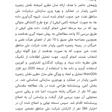
پژوهش حاضر با هدف ارائه مدل نظری آمیخته نقش زنجیره
تامین پایدار در عملکرد و بهره وری سازمانی درشرکت ملی
مناطق نفت خیز جنوب انجام شده است. شیوه گردآوری داده
ها، به صورت آمیخته (کمی-کیفی) از نوع طرح اکتشافی متوالی
بود که در سه مرحله اصلی انجام گرفت. داده های کیفی از
طریق بررسی 32 واحد مطالعاتی به روش نمونه گیری هدفمند و
همچنین مصاحبه های عمیق با 10 نفر از اعضای هیأت علمی و
خبرگان در زمینه زنجیره تامین پایدار نفت شرکت ملی مناطق
نفت خیز جنوب که به صورت هدفمند از نوع گلوله برفی
انتخاب شدند، انجام گردید. جهت تحلیل اطلاعات از تکنیک
های نظریه داده بنیاد و رویکرد کدگذاری اشتراوس و کوربین
استفاده گردید و داده ها با استفاده از نسخه 2020 نرم‌ افزار
MaxQDA تحلیل و ابعاد و ویژگی های مدل نظری نقش زنجیره
تامین پایدار در عملکرد و بهره‌وری سازمانی شناسایی شد. در
بخش کمی، پرسشنامه طراحی شده در یک مطالعه مقدماتی
روی 10 نفر از خبرگان رشته مدیریت اجرا شد و روایی نسبی
محتوایی آن مورد بررسی قرار گرفت و براساس آن به اصلاح
پرسشنامه اقدام شد. سپس نسخه نهایی و اصلاح شده آن در
اختیار 384 نفر از کارکنان شرکت ملی مناطق نفتخیز جنوب