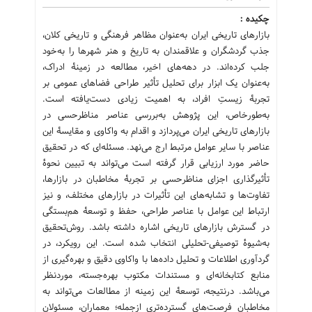
چکیده :
بازارهای تاریخی ایران به‌عنوان مظاهر فرهنگی و تاریخی کلان،
جذب گردشگران و علاقمندان به تاریخ و هنر شهرها را به‌خود
جلب کرده‌اند. در دهه‌های اخیر، مطالعه در زمینۀ ادراک،
به‌عنوان یک ابزار برای تحلیل تأثیر طراحی فضاهای عمومی بر
تجربۀ زیستِ افراد، به اهمیت زیادی دست‌یافته است.
به‌طورخاص، این پژوهش به‌بررسی عناصر مناظرحسی در
بازارهای تاریخی ایران می‌پردازد و اقدام به واکاوی و مقایسۀ این
عناصر با سایر عوامل مرتبط ارج می‌نهد. مسئله‌ای که در تحقیق
حاضر مورد ارزیابی قرار گرفته است می‌تواند به تبیین نحوۀ
تأثیرگذاری اجزای مناظرحسی بر تجربۀ مخاطبان در بازارها،
تفاوت‌ها و تشابه‌های این تأثیرات در بازارهای مختلف، و نیز
ارتباط این عوامل با عناصر طراحی، حفظ و توسعۀ هم‌بستگی
در گسترش بازارهای تاریخی اشاره داشته باشد. روش‌تحقیق
به‌شیوۀ توصیفی-تحلیلی انتخاب شده است. این رویکرد، در
گردآوری اطلاعات و تحلیل داده‌ها با واکاوی دقیق و بهره‌گیری از
منابع کتابخانه‌ای و مستندات مکتوب بهره‌جسته، موردنظر
می‌باشد. درنتیجه، توسعۀ این زمینه از مطالعات می‌تواند به
مخاطبان فرصت‌های گسترده‌تری ازجمله؛ معماران، مسئولان