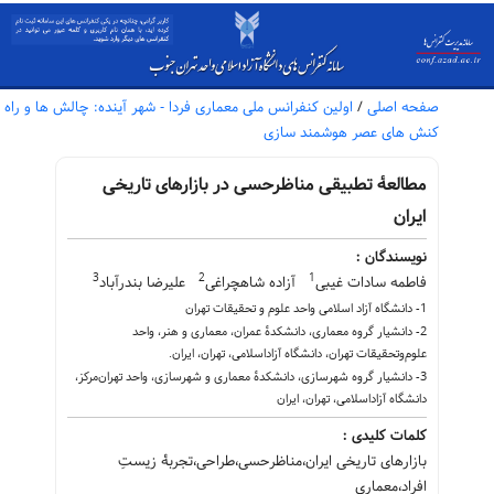
صفحه اصلی
/
اولین کنفرانس ملی معماری فردا - شهر آینده: چالش ها و راه
کنش های عصر هوشمند سازی
مطالعۀ تطبیقی مناظرحسی در بازارهای تاریخی
ایران
نویسندگان :
3
2
1
فاطمه سادات غیبی
آزاده شاهچراغی
علیرضا بندرآباد
1- دانشگاه آزاد اسلامی واحد علوم و تحقیقات تهران
2- دانشیار گروه معماری، دانشکدۀ عمران، معماری و هنر، واحد
علوم‌وتحقیقات تهران، دانشگاه آزاداسلامی، تهران، ایران.
3- دانشیار گروه شهرسازی، دانشکدۀ معماری و شهرسازی، واحد تهران‌مرکز،
دانشگاه آزاداسلامی، تهران، ایران
کلمات کلیدی :
بازارهای تاریخی ایران،مناظرحسی،طراحی،تجربۀ زیستِ
افراد،معماری