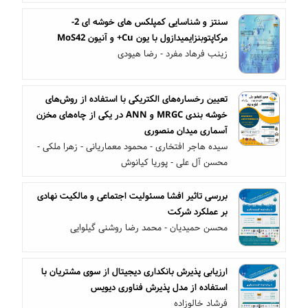
سنتز و شناسایی کمپلکس های خوشه ای 2-
مرکاپتوبنزایمیدازول با یون Cu+ و آنیون MoS42
زینب فرهاد مفرد - رضا هیودی
تعیین رخساره‌های الکتریکی با استفاده از روش‌های
خوشه بندی MRGC و ANN در یکی از چاه‌های مخزن
آسماری میدان منصوری
سیده هاجر افتخاری - محمود معماریانی - زهرا ملکی -
محسن آل علی - پوریا کیانوش
بررسی تاثیر افشا مسئولیت اجتماعی و مالکیت نهادی
بر عملکرد شرکت
محسن حمیدیان - محمد رضا روشنی گیلوایی
ارزیابی پذیرش بانکداری دیجیتال از سوی مشتریان با
استفاده از مدل پذیرش فناوری دیویس
فرشاد خالوزاده