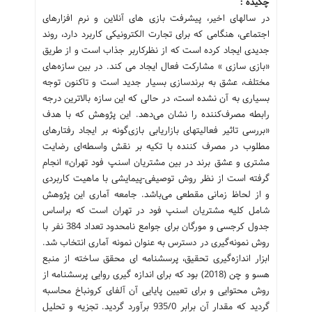
چکیده :
در سالهای اخیر، پیشرفت بازی های آنلاین و نرم افزارهای
اجتماعی، هنگامی که برای تجارت الکترونیکی کاربرد دارد، روند
جدیدی ایجاد کرده است که از نظرکاربر جذاب است و از طریق
«بازی سازی » مشارکت فعال ایجاد می کند. در بین سازه‌های
مختلف، عشق به برند‌سازی بسیار جدید است و تاکنون توجه
بسیاری به آن نشده است، در حالی که این سازه بالاترین درجه
رابطه مصرف‌کننده را نشان می‌دهد. این پژوهش که با هدف
«بررسی تاثیر فعالیتهای بازاریابی بازی‌گونه بر ایجاد رفتارهای
مطلوب در مصرف کننده با تکیه بر نقش واسطه‌ای رضایت
مشتری و عشق برند در بین مشتریان اسنپ فود تهران» انجام
گرفته است از نظر روش توصیفی-پیمایشی با ماهیت کاربردی
و از لحاظ زمانی مقطعی می‌باشد. جامعه آماری این پژوهش
شامل کلیه مشتریان اسنپ فود در تهران است که براساس
جدول کرجسی و مورگان برای جوامع نامحدود تعداد 384 نفر با
روش نمونه‌گیری در دسترس به عنوان نمونه آماری انتخاب شد.
ابزار اندازه‌گیری تحقیق، پرسشنامه ای محقق ساخته از منبع
هسو و چن (2018) بود که برای اندازه گیری روایی پرسشنامه از
روش محتوایی و برای تعیین پایایی آن آلفای کرونباخ محاسبه
گردید که مقدار آن برابر 935/0 برآورد گردید. تجزیه و تحلیل