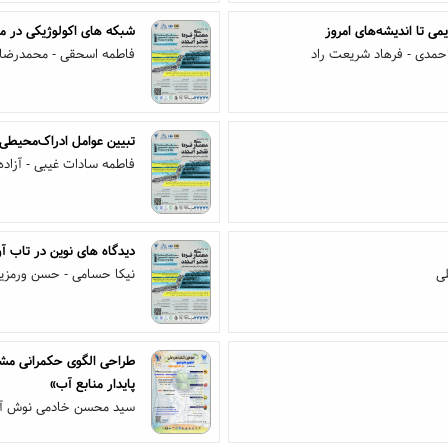
ی تا اندیشه‌های امروز
شبکه های اکولوژیکی در م
حمدی - فرهاد شریعت راد
فاطمه اسحقی - محمدرضا 
تبیین عوامل ادراک‌محیطی د
فاطمه سادات غیبی - آزاده 
دیدگاه های نوین در تاب آ
لی
نیکا حسامی - حسن ورمزیار
طراحی الگوی حکمرانی مشار
پایدار منابع آب»
سید محسن خادمی نوش آب