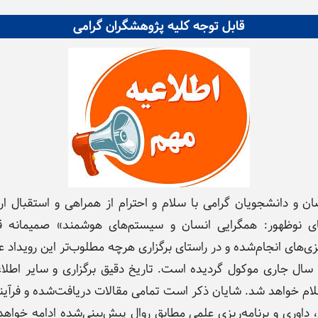
قابل توجه کلیه پژوهشگران گرامی
دبیر اجرایی
دبیر اجرایی
رئیس همایش و د
دکتر فاطمه خداپرست
دکتر روشنک رفیعی نظری
دکتر راضیه فر
(معاون پژوهش و 
ئیس سرای نوآوری هوش مصنوعی و
(مدیر امور همایش‌ها و رویدادها)
رباتیک)
ن و دانشجویان گرامی با سلام و احترام از همراهی و استقبال ا
وظهور: همگرایی انسان و سیستم‌های هوشمند» صمیمانه قدرد
‌ریزی‌های انجام‌شده و در راستای برگزاری هرچه مطلوب‌تر این رویدا
سال جاری موکول گردیده است. تاریخ دقیق برگزاری و سایر اطلاعا
علام خواهد شد. شایان ذکر است تمامی مقالات دریافت‌شده و فرآی
 داوری و برنامه‌ریزی علمی مطابق روال پیش‌بینی‌شده ادامه خواهد