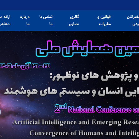
نرانان
قوانین و
گالری
تماس با
درباره
ارائه م
یدی
مقررات
تصاویر
ما
ما
شفاهی