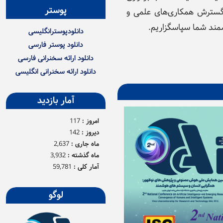
پوستر
گسترش همکاری‌های علمی و
مند شما سپاسگزاریم.
دانلودپوسترانگلیسی
دانلود پوستر فارسی
دانلود ارائه سخنرانی فارسی
دانلود ارائه سخنرانی انگلیسی
آمار بازدید
امروز :
117
دیروز :
142
ماه جاری :
2,637
ماه گذشته :
3,932
آمار کلی :
59,781
لوگو