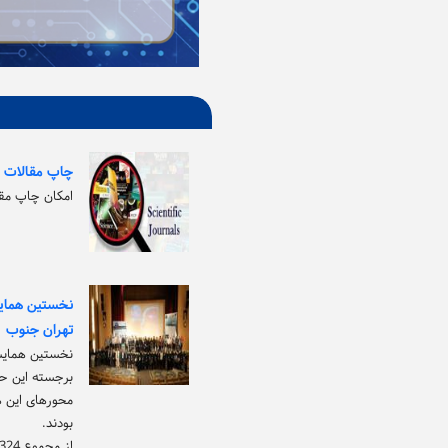
چاپ مقالات ب
امکان چاپ مقا
نخستین همایش
تهران جنوب
نخستین همایش
برجسته این حوزه در اردیبهشت ماه 1404 توسط م
محورهای این 
بودند.