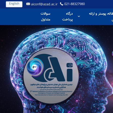
English
021-88327980
aiconf@azad.ac.ir
قاله، پوستر و ارائه
درگاه
سوالات
پرداخت
متداول