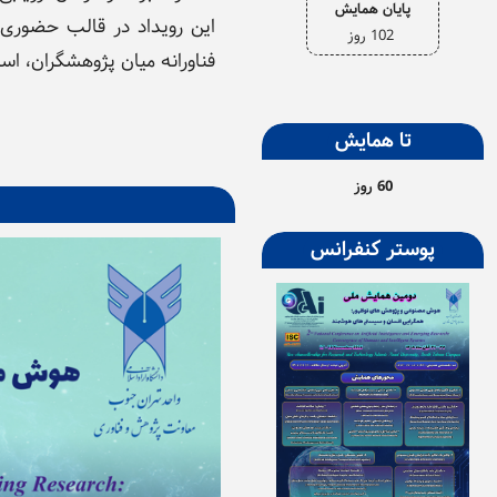
پایان همایش
این رویداد در قالب حضوری
102 روز
فناورانه میان پژوهشگران، ا
تا همایش
60 روز
پوستر کنفرانس