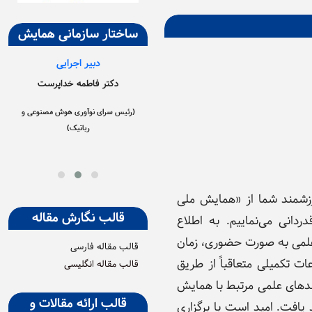
ساختار سازمانی همایش
بیر علمی
دبیر اجرایی
دبیر اجرایی
رئ
ازکیش
دکتر فاطمه خداپرست
دکتر روشنک رفیعی نظری
فناوری)
(رئیس سرای نوآوری هوش مصنوعی و
(مدیر امور همایش‌ها و رویدادها)
رباتیک)
رزشمند شما از «همایش ملی
قالب نگارش مقاله
انی می‌نماییم. به اطلاع
د علمی به صورت حضوری، زمان
قالب مقاله فارسی
ت تکمیلی متعاقباً از طریق
قالب مقاله انگلیسی
ندهای علمی مرتبط با همایش
قالب ارائه مقالات و
 یافت. امید است با برگزاری