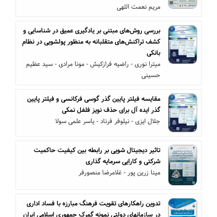
مریم نعمت اللهی
بررسی روش‌های مبتنی بر یادگیری عمیق در شناسایی و
کشف تراکنش‌های متقلبانه به منظور پولشویی در نظام
بانکی
میترا نوری - راضیه فرازکیش - مونا مرادی - سید عظیم
حسینی
مقایسه فیلتر پایین گذر گوسی فرکانسی و فیلتر پایین
گذر ایده آل برای حذف نویز فلفل نمکی
جلال ایزی - نیلوفر فرناد - یاسر علمی سولا
تاثیر دیجیتال شویی بر رابطه بین کیفیت حاکمیت
شرکتی و کارایی سرمایه گذاری
مینا زرین پور - غلامرضا منصورفر
تدوین راهکارهای تقویت فرهنگ مبارزه با فساد اداری
در سازمانهای دولتی نمونه گمرک جمهوری اسلامی ایران