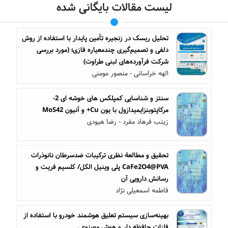
لیست مقالات بایگانی شده
تحلیل ریسک در زنجیره تأمین پایدار با استفاده از روش
دلفی و تصمیم‌گیری چندمعیاره فازی؛ (مورد بررسی
شرکت فرآورده‌های لبنی طراوت)
الهه خراسانی - منصور مومنی
سنتز و شناسایی کمپلکس های خوشه ای 2-
مرکاپتوبنزایمیدازول با یون Cu+ و آنیون MoS42
زینب فرهاد مفرد - رضا هیودی
تحقیق و مطالعة نظری ترکیبات ضدسرطان نانوذرات
CaFe2O4@PVA پلی وینیل الکل/ کلسیم فریت و
رسانش دارویی آن
فاطمه اسمعیلی نژاد
بهینه‌سازی سیستم تعلیق هوشمند خودرو با استفاده از
فلزات حافظه دار و هوش مصنوعی