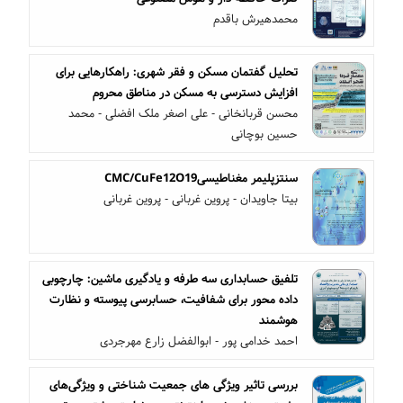
محمدهیرش باقدم
تحلیل گفتمان مسکن و فقر شهری: راهکارهایی برای
افزایش دسترسی به مسکن در مناطق محروم
محسن قربانخانی - علی اصغر ملک افضلی - محمد
حسین بوچانی
سنتزپلیمر مغناطیسیCMC/CuFe12O19
بیتا جاویدان - پروین غربانی - پروین غربانی
تلفیق حسابداری سه‌ طرفه و یادگیری ماشین: چارچوبی
داده محور برای شفافیت، حسابرسی پیوسته و نظارت
هوشمند
احمد خدامی پور - ابوالفضل زارع مهرجردی
بررسی تاثیر ویژگی های جمعیت شناختی و ویژگی‌های